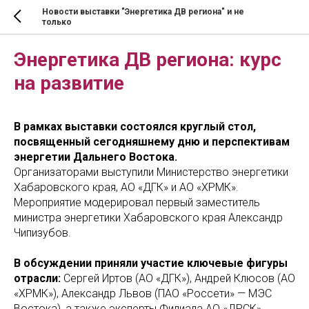
Новости выставки "Энергетика ДВ региона" и не
только
Энергетика ДВ региона: курс
на развитие
В рамках выставки состоялся круглый стол,
посвященный сегодняшнему дню и перспективам
энергетии Дальнего Востока.
Организаторами выступили Министерство энергетики
Хабаровского края, АО «ДГК» и АО «ХРМК».
Мероприятие модерировал первый заместитель
министра энергетики Хабаровского края Александр
Чипизубов.
В обсуждении приняли участие ключевые фигуры
отрасли:
Сергей Иртов (АО «ДГК»), Андрей Клюсов (АО
«ХРМК»), Александр Львов (ПАО «Россети» — МЭС
Востока), а также эксперты Филиала АО «ДРСК»,