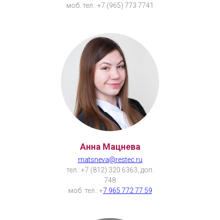
моб. тел.: +7 (965) 773 7741
Анна Мацнева
matsneva@restec.ru
тел.: +7 (812) 320 6363, доп.
748
моб. тел.: +
7 965 772 77 59